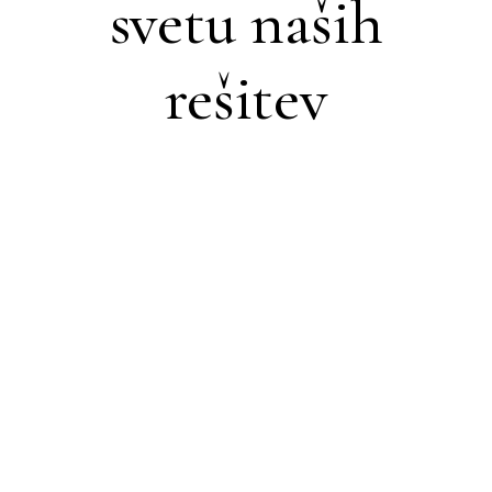
svetu naših
rešitev