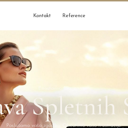
Kontakt
Reference
Enostavno fascinantna
ava Spletnih 
Poslušamo vašo zgodbo. Občutimo vašo frustracijo.