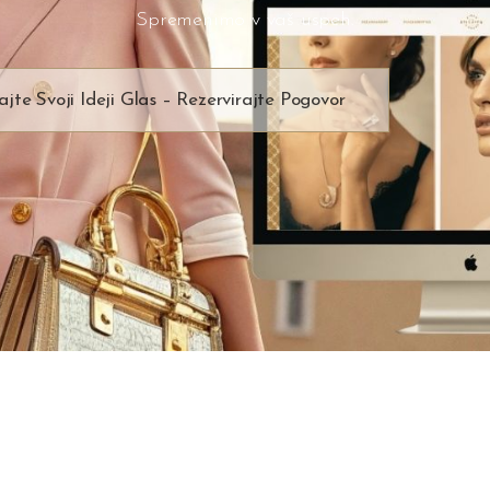
Spremenimo v vaš uspeh.
ajte Svoji Ideji Glas – Rezervirajte Pogovor