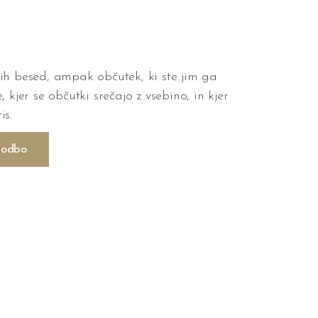
pih besed, ampak občutek, ki ste jim ga
, kjer se občutki srečajo z vsebino, in kjer
is.
godbo