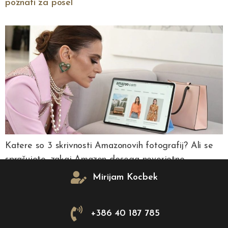
poznati za posel
Katere so 3 skrivnosti Amazonovih fotografij? Ali se
sprašujete, zakaj Amazon dosega neverjetne
konverzije s svojimi produktnimi fotografijami? Kot
Mirijam Kocbek
spletni prodajalec morate razumeti, da kakovost
produktnih fotografij ni zgolj estetska izbira, temveč
+386 40 187 785
strateška poslovna odločitev. Najuspešnejši e-