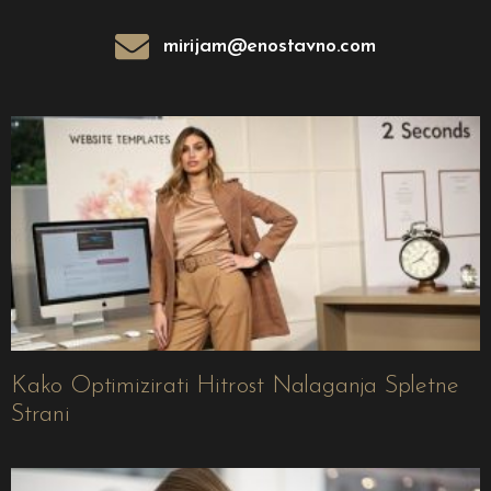
commerce velikani, kot je Amazon, ne prepuščajo
svoje vizualne prezentacije naključju. Raziskave kažejo,
mirijam@enostavno.com
da lahko profesionalne produktne fotografije
povečajo […]
Kako Optimizirati Hitrost Nalaganja Spletne
Strani