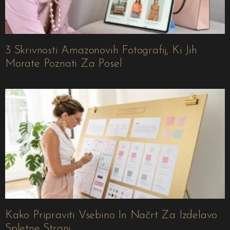
3 Skrivnosti Amazonovih Fotografij, Ki Jih
Morate Poznati Za Posel
Kako Pripraviti Vsebino In Načrt Za Izdelavo
Spletne Strani