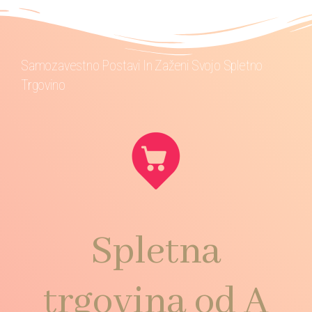
Samozavestno Postavi In Zaženi Svojo Spletno
Trgovino
Spletna
trgovina od A