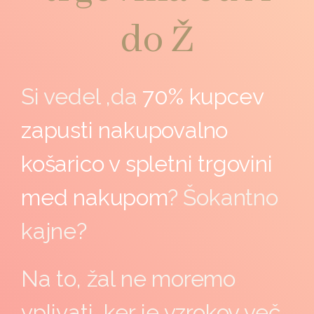
do Ž
Si vedel ,da
70% kupcev
zapusti nakupovalno
košarico v spletni trgovini
med nakupom
? Šokantno
kajne?
Na to, žal ne moremo
vplivati, ker je vzrokov več.