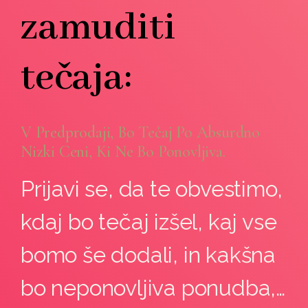
zamuditi
tečaja:
V Predprodaji, Bo Tečaj Po Absurdno
Nizki Ceni, Ki Ne Bo Ponovljiva.
Prijavi se, da te obvestimo,
kdaj bo tečaj izšel, kaj vse
bomo še dodali, in kakšna
bo neponovljiva ponudba,…