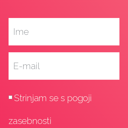
Strinjam se s pogoji
zasebnosti