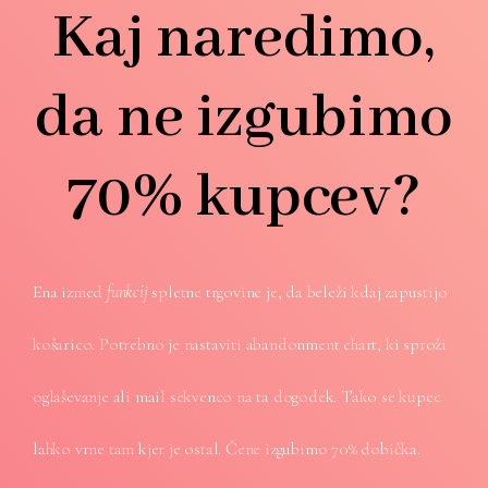
Kaj naredimo,
da ne izgubimo
70% kupcev?
Ena izmed
funkcij
spletne trgovine je, da beleži kdaj zapustijo
košarico. Potrebno je nastaviti abandonment chart, ki sproži
oglaševanje ali mail sekvenco na ta dogodek. Tako se kupec
lahko vrne tam kjer je ostal. Čene izgubimo 70% dobička.