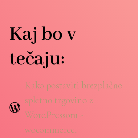
Kaj bo v
tečaju:
Kako postaviti brezplačno
spletno trgovino z
WordPressom -
wocommerce.