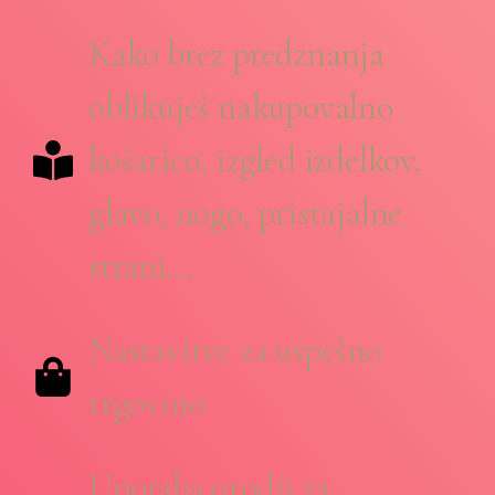
Kako brez predznanja
oblikuješ nakupovalno
košarico, izgled izdelkov,
glavo, nogo, pristajalne
strani...
Nastavitve za uspešno
trgovino
Uporaba orodij za