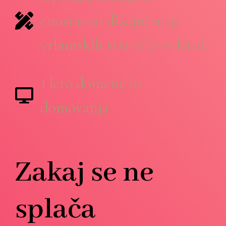
enostavno dizajniranje
vrhunskih strani (eno leto).
1 leto domene in
domovanja
Zakaj se ne
splača