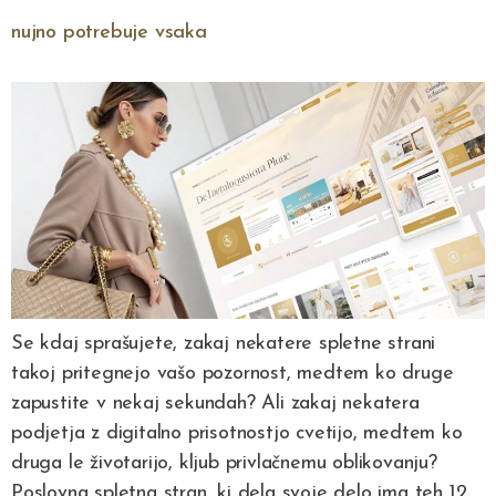
nujno potrebuje vsaka
Se kdaj sprašujete, zakaj nekatere spletne strani
takoj pritegnejo vašo pozornost, medtem ko druge
zapustite v nekaj sekundah? Ali zakaj nekatera
podjetja z digitalno prisotnostjo cvetijo, medtem ko
druga le životarijo, kljub privlačnemu oblikovanju?
Poslovna spletna stran, ki dela svoje delo ima teh 12