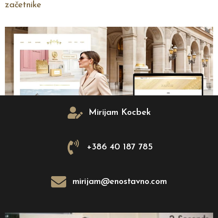
začetnike
Mirijam Kocbek
Ste kdaj sanjali o svoji spletni strani, pa ne veste, kje
začeti? Brez skrbi – izdelava spletne strani ni tako
+386 40 187 785
zapletena, kot se morda zdi! Pripravili smo ta jasen
korak za korakom vodič, da boste vse hitreje razumeli
in svojo idejo spremenili v privlačno spletno prisotnost.
mirijam@enostavno.com
Ne verjamete? Gremo skupaj od začetka! ???? 1. Kaj
[…]