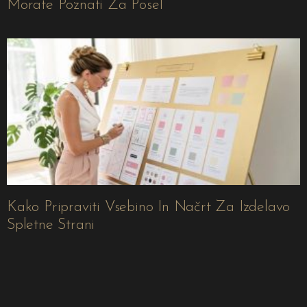
Morate Poznati Za Posel
Kako Pripraviti Vsebino In Načrt Za Izdelavo
Spletne Strani