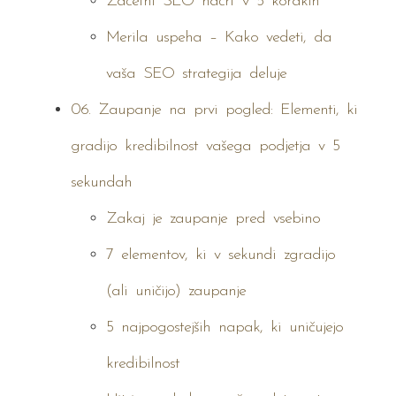
Začetni SEO načrt v 5 korakih
Merila uspeha – Kako vedeti, da
vaša SEO strategija deluje
06. Zaupanje na prvi pogled: Elementi, ki
gradijo kredibilnost vašega podjetja v 5
sekundah
Zakaj je zaupanje pred vsebino
7 elementov, ki v sekundi zgradijo
(ali uničijo) zaupanje
5 najpogostejših napak, ki uničujejo
kredibilnost