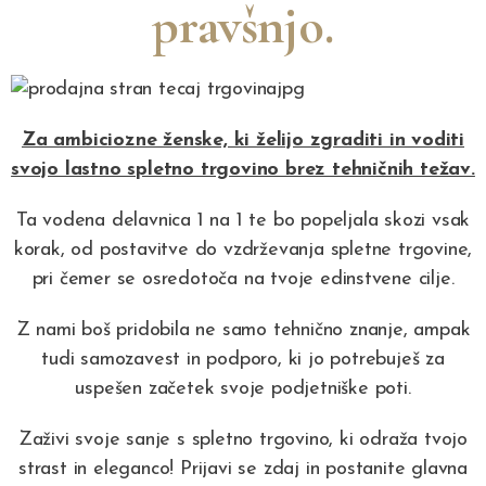
pravšnjo.
Za ambiciozne ženske, ki želijo zgraditi in voditi
svojo lastno spletno trgovino brez tehničnih težav.
Ta vodena delavnica 1 na 1 te bo popeljala skozi vsak
korak, od postavitve do vzdrževanja spletne trgovine,
pri čemer se osredotoča na tvoje edinstvene cilje.
Z nami boš pridobila ne samo tehnično znanje, ampak
tudi samozavest in podporo, ki jo potrebuješ za
uspešen začetek svoje podjetniške poti.
Zaživi svoje sanje s spletno trgovino, ki odraža tvojo
strast in eleganco! Prijavi se zdaj in postanite glavna