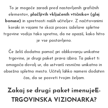
To je mogoče zaradi pred nastavljenih grafičnih
elementov,
plačljivih vključenih vtičnikov (glej
bonuse)
in
spretnosti naših učiteljev
. Z načrtovanimi
koraki in vajami te skozi proces izdelave spletne
trgovine vodijo tako spretno, da ne opaziš, kako hitro
je vse postavljeno.
Če želiš dodatno pomoč pri oblikovanju unikatne
trgovine, je drugi paket prava izbira. Ta paket ti
omogoča dovolj ur, da ustvariš resnično unikatno in
obsežno spletno mesto. Učitelj lahko nameni dodaten
čas, da se posveti tvojim željam.
Zakaj se drugi paket imenuje
E-
TRGOVINSKA VIZIONARKA?