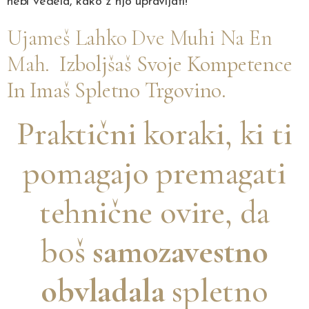
nebi vedela, kako z njo upravljati!
Ujameš Lahko Dve Muhi Na En
Mah.
Izboljšaš Svoje Kompetence
In Imaš Spletno Trgovino.
Praktični koraki
, ki ti
pomagajo premagati
tehnične ovire, da
boš
samozavestno
obvladala
spletno