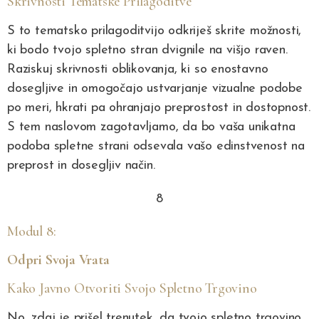
Skrivnosti Tematske Prilagoditve
S to tematsko prilagoditvijo odkriješ skrite možnosti,
ki bodo tvojo spletno stran dvignile na višjo raven.
Raziskuj skrivnosti oblikovanja, ki so enostavno
dosegljive in omogočajo ustvarjanje vizualne podobe
po meri, hkrati pa ohranjajo preprostost in dostopnost.
S tem naslovom zagotavljamo, da bo vaša unikatna
podoba spletne strani odsevala vašo edinstvenost na
preprost in dosegljiv način.
8
Modul 8:
Odpri Svoja Vrata
Kako Javno Otvoriti Svojo Spletno Trgovino
No, zdaj je prišel trenutek, da tvojo spletno trgovino