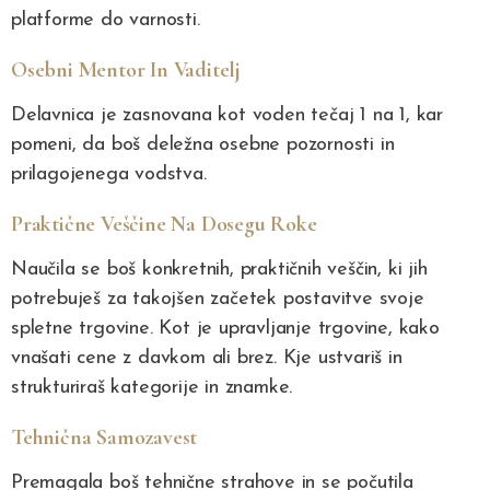
platforme do varnosti.
Osebni Mentor In Vaditelj
Delavnica je zasnovana kot voden tečaj 1 na 1, kar
pomeni, da boš deležna osebne pozornosti in
prilagojenega vodstva.
Praktične Veščine Na Dosegu Roke
Naučila se boš konkretnih, praktičnih veščin, ki jih
potrebuješ za takojšen začetek postavitve svoje
spletne trgovine. Kot je upravljanje trgovine, kako
vnašati cene z davkom ali brez. Kje ustvariš in
strukturiraš kategorije in znamke.
Tehnična Samozavest
Premagala boš tehnične strahove in se počutila