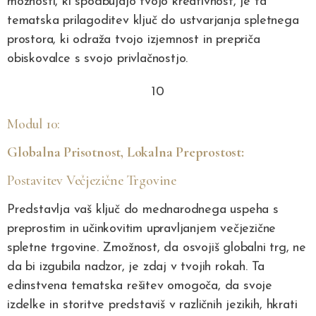
možnosti, ki spodbujajo tvojo kreativnost, je ta
tematska prilagoditev ključ do ustvarjanja spletnega
prostora, ki odraža tvojo izjemnost in prepriča
obiskovalce s svojo privlačnostjo.
10
Modul 10:
Globalna Prisotnost, Lokalna Preprostost:
Postavitev Večjezične Trgovine
Predstavlja vaš ključ do mednarodnega uspeha s
preprostim in učinkovitim upravljanjem večjezične
spletne trgovine. Zmožnost, da osvojiš globalni trg, ne
da bi izgubila nadzor, je zdaj v tvojih rokah. Ta
edinstvena tematska rešitev omogoča, da svoje
izdelke in storitve predstaviš v različnih jezikih, hkrati