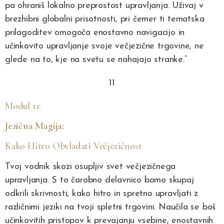
pa ohraniš lokalno preprostost upravljanja. Uživaj v
brezhibni globalni prisotnosti, pri čemer ti tematska
prilagoditev omogoča enostavno navigacijo in
učinkovito upravljanje svoje večjezične trgovine, ne
glede na to, kje na svetu se nahajajo stranke.”
11
Modul 11:
Jezična Magija:
Kako Hitro Obvladati Večjezičnost
Tvoj vodnik skozi osupljiv svet večjezičnega
upravljanja. S to čarobno delavnico bomo skupaj
odkrili skrivnosti, kako hitro in spretno upravljati z
različnimi jeziki na tvoji spletni trgovini. Naučila se boš
učinkovitih pristopov k prevajanju vsebine, enostavnih